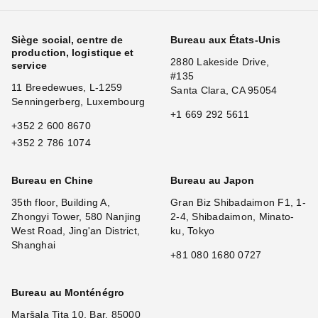
Siège social, centre de
Bureau aux États-Unis
production, logistique et
2880 Lakeside Drive,
service
#135
11 Breedewues, L-1259
Santa Clara, CA 95054
Senningerberg, Luxembourg
+1 669 292 5611
+352 2 600 8670
+352 2 786 1074
Bureau en Chine
Bureau au Japon
35th floor, Building A,
Gran Biz Shibadaimon F1, 1-
Zhongyi Tower, 580 Nanjing
2-4, Shibadaimon, Minato-
West Road, Jing'an District,
ku, Tokyo
Shanghai
+81 080 1680 0727
Bureau au Monténégro
Maršala Tita 10, Bar, 85000