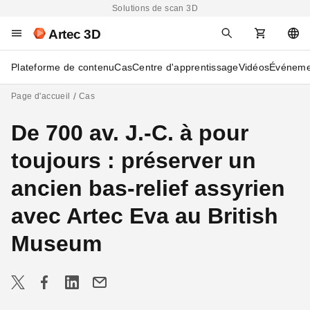
Solutions de scan 3D
Artec 3D
Plateforme de contenu
Cas
Centre d'apprentissage
Vidéos
Événeme
Page d'accueil
Cas
De 700 av. J.-C. à pour
toujours : préserver un
ancien bas-relief assyrien
avec Artec Eva au British
Museum