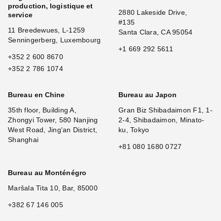
production, logistique et
2880 Lakeside Drive,
service
#135
11 Breedewues, L-1259
Santa Clara, CA 95054
Senningerberg, Luxembourg
+1 669 292 5611
+352 2 600 8670
+352 2 786 1074
Bureau en Chine
Bureau au Japon
35th floor, Building A,
Gran Biz Shibadaimon F1, 1-
Zhongyi Tower, 580 Nanjing
2-4, Shibadaimon, Minato-
West Road, Jing'an District,
ku, Tokyo
Shanghai
+81 080 1680 0727
Bureau au Monténégro
Maršala Tita 10, Bar, 85000
+382 67 146 005