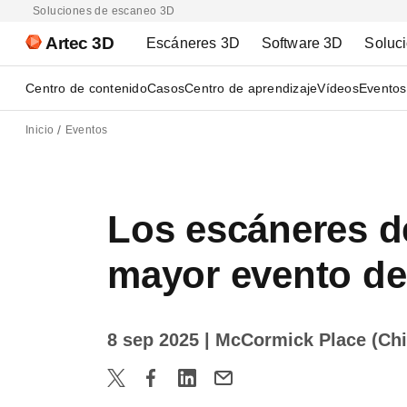
Soluciones de escaneo 3D
Artec 3D
Escáneres 3D
Software 3D
Soluc
Centro de contenido
Casos
Centro de aprendizaje
Vídeos
Eventos
Inicio
Eventos
Los escáneres de
mayor evento de
8 sep 2025
| McCormick Place (Chi