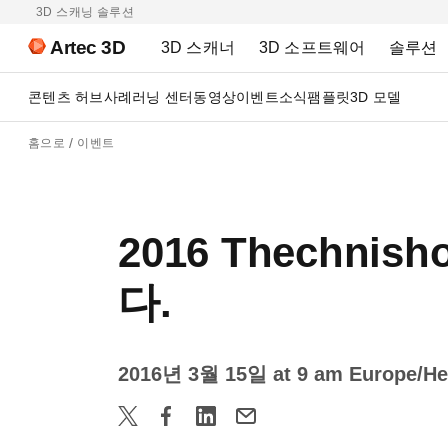
3D 스캐닝 솔루션
Artec 3D
3D 스캐너
3D 소프트웨어
솔루션
콘텐츠 허브
사례
러닝 센터
동영상
이벤트
소식
팸플릿
3D 모델
홈으로
이벤트
2016 Thechni
다.
2016년 3월 15일 at 9 am Europe/Hel