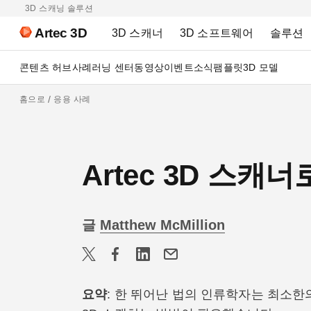
3D 스캐닝 솔루션
Artec 3D
3D 스캐너
3D 소프트웨어
솔루션
콘텐츠 허브
사례
러닝 센터
동영상
이벤트
소식
팸플릿
3D 모델
홈으로
응용 사례
Artec 3D 스캐
글
Matthew McMillion
요약
: 한 뛰어난 법의 인류학자는 최소한