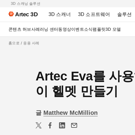
3D 스캐닝 솔루션
Artec 3D
3D 스캐너
3D 소프트웨어
솔루션
콘텐츠 허브
사례
러닝 센터
동영상
이벤트
소식
팸플릿
3D 모델
홈으로
응용 사례
Artec Eva를 
이 헬멧 만들기
글
Matthew McMillion