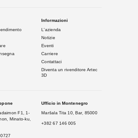
Informazioni
rendimento
L'azienda
Notizie
are
Eventi
onsegna
Carriere
Contattaci
Diventa un rivenditore Artec 
3D
appone
Ufficio in Montenegro
adaimon F1, 1-
Maršala Tita 10, Bar, 85000
mon, Minato-ku,
+382 67 146 005
 0727