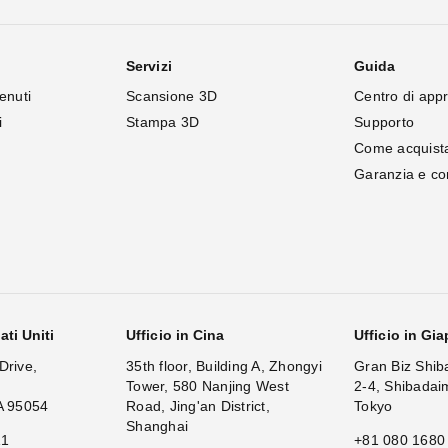
Servizi
Guida
enuti
Scansione 3D
Centro di app
i
Stampa 3D
Supporto
Come acquist
Garanzia e c
ati Uniti
Ufficio in Cina
Ufficio in Gi
Drive,
35th floor, Building A, Zhongyi
Gran Biz Shib
Tower, 580 Nanjing West
2-4, Shibadai
A 95054
Road, Jing'an District,
Tokyo
Shanghai
11
+81 080 1680