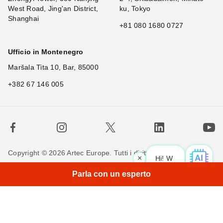
West Road, Jing'an District,
ku, Tokyo
Shanghai
+81 080 1680 0727
Ufficio in Montenegro
Maršala Tita 10, Bar, 85000
+382 67 146 005
Copyright © 2026 Artec Europe. Tutti i diritti riservati.
×
Hi! What is yo
Termini di utilizzo
Termini di vendita
Privacy Policy
Parla con un esperto
Politica sui cookie
Contattaci