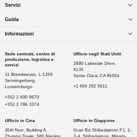
Servizi
Guida
Informazioni
Sede centrale, centro di
Ufficio negli Stati Uniti
produzione, logistica e
2880 Lakeside Drive,
servizi
#135
11 Breedewues, L-1259
Santa Clara, CA 95054
Senningerberg,
+1 669 292 5611
Lussemburgo
+352 2 600 8670
+352 2 786 1074
Ufficio in Cina
Ufficio in Giappone
35th floor, Building A,
Gran Biz Shibadaimon F1, 1-
Zhongyi Tower, 580 Nanjing
2-4, Shibadaimon, Minato-