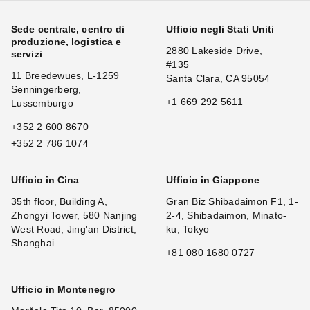
Sede centrale, centro di
Ufficio negli Stati Uniti
produzione, logistica e
2880 Lakeside Drive,
servizi
#135
11 Breedewues, L-1259
Santa Clara, CA 95054
Senningerberg,
+1 669 292 5611
Lussemburgo
+352 2 600 8670
+352 2 786 1074
Ufficio in Cina
Ufficio in Giappone
35th floor, Building A,
Gran Biz Shibadaimon F1, 1-
Zhongyi Tower, 580 Nanjing
2-4, Shibadaimon, Minato-
West Road, Jing'an District,
ku, Tokyo
Shanghai
+81 080 1680 0727
Ufficio in Montenegro