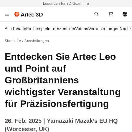
Lösungen für 3D-Scanning
Artec 3D
Alle Inhalte
Fallbeispiele
Lernzentrum
Videos
Veranstaltungen
Nachr
Startseite
Ausstellungen
Entdecken Sie Artec Leo
und Point auf
Großbritanniens
wichtigster Veranstaltung
für Präzisionsfertigung
26. Feb. 2025
| Yamazaki Mazak’s EU HQ
(Worcester, UK)