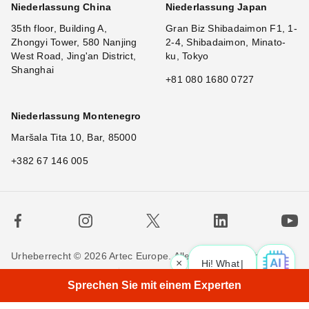
Niederlassung China
Niederlassung Japan
35th floor, Building A,
Gran Biz Shibadaimon F1, 1-
Zhongyi Tower, 580 Nanjing
2-4, Shibadaimon, Minato-
West Road, Jing'an District,
ku, Tokyo
Shanghai
+81 080 1680 0727
Niederlassung Montenegro
Maršala Tita 10, Bar, 85000
+382 67 146 005
Urheberrecht © 2026 Artec Europe. Alle Rechte vorbehalten.
×
Hi! What is
|
Nutzungsbedingungen
Verkaufsbedingungen
Sprechen Sie mit einem Experten
Privatsphäre
Cookie-Richtlinien
Kontakieren Sie uns