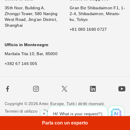
35th floor, Building A,
Gran Biz Shibadaimon F1, 1-
Zhongyi Tower, 580 Nanjing
2-4, Shibadaimon, Minato-
West Road, Jing'an District,
ku, Tokyo
Shanghai
+81 080 1680 0727
Ufficio in Montenegro
Maršala Tita 10, Bar, 85000
+382 67 146 005
Copyright © 2026 Artec Europe. Tutti i diritti riservati.
Termini di utilizzo
Termini di vendita
Privacy Policy
×
Hi! What is your request? 👀
Politica sui cookie
Contattaci
Parla con un esperto