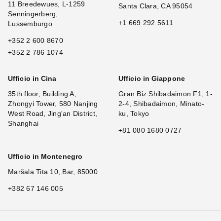
11 Breedewues, L-1259
Santa Clara, CA 95054
Senningerberg,
+1 669 292 5611
Lussemburgo
+352 2 600 8670
+352 2 786 1074
Ufficio in Cina
Ufficio in Giappone
35th floor, Building A,
Gran Biz Shibadaimon F1, 1-
Zhongyi Tower, 580 Nanjing
2-4, Shibadaimon, Minato-
West Road, Jing'an District,
ku, Tokyo
Shanghai
+81 080 1680 0727
Ufficio in Montenegro
Maršala Tita 10, Bar, 85000
+382 67 146 005