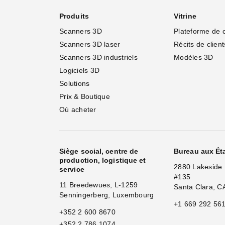
Produits
Vitrine
Scanners 3D
Plateforme de 
Scanners 3D laser
Récits de client
Scanners 3D industriels
Modèles 3D
Logiciels 3D
Solutions
Prix & Boutique
Où acheter
Siège social, centre de
Bureau aux Ét
production, logistique et
2880 Lakeside 
service
#135
11 Breedewues, L-1259
Santa Clara, C
Senningerberg, Luxembourg
+1 669 292 56
+352 2 600 8670
+352 2 786 1074