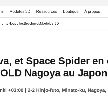
ns
Modèles 3D
Ressources
Boutique
À propos
ments
Nouvelles
Brochures
Modèles 3D
va, et Space Spider en
RMOLD Nagoya au Japon
inki +03:00
| 2-2 Kinjo-futo, Minato-ku, Nagoya