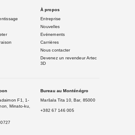
À propos
entissage
Entreprise
Nouvelles
eter
Evénements
vraison
Carrières
Nous contacter
Devenez un revendeur Artec 
3D
apon
Bureau au Monténégro
adaimon F1, 1-
Maršala Tita 10, Bar, 85000
mon, Minato-ku,
+382 67 146 005
 0727