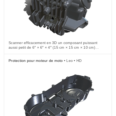
Scanner efficacement en 3D un composant puissant
aussi petit de 6″ × 6″ × 4″ (15 cm × 15 cm × 10 cm)
avec ses divers assemblages de pièces, est un défi
formidable pour l’inspection qualité ou la rétro-
Protection pour moteur de moto
• Leo • HD
ingénierie.