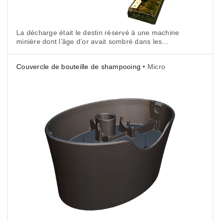
La décharge était le destin réservé à une machine
minière dont l’âge d’or avait sombré dans les
oubliettes de l’histoire... jusqu’à ce qu’un jour,
un chevalier servant apparaisse à l’entrée d’une
Couvercle de bouteille de shampooing
• Micro
mine dans le sud du Luxembourg.