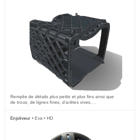
Remplie de détails plus petits et plus fins ainsi que
de trous, de lignes fines, d’arêtes vives,
et de surfaces lisses, parfois brillantes, cette boîte
de vitesses à double embrayage devient bien plus
Enjoliveur
• Eva • HD
facile à scanner avec le nouveau Mode HD d’Artec
3D.