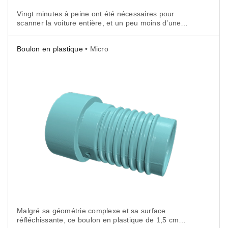
Vingt minutes à peine ont été nécessaires pour
scanner la voiture entière, et un peu moins d’une
heure et demie pour traiter les données 3D acquises.
Ce modèle 3D très précis a donc été réalisé
Boulon en plastique
• Micro
en moins de deux heures.
Malgré sa géométrie complexe et sa surface
réfléchissante, ce boulon en plastique de 1,5 cm