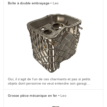
Boîte à double embrayage
• Leo
de personnes à travers le monde sous le nom Drain
Weasel, ce serpent d’évier met entre vos mains
le pouvoir magique de la plomberie moderne.
Oui, il s’agit de l’un de ces charmants et pas si petits
objets dont personne ne veut entendre son garagiste
parler, en particulier si celui-ci est en train
de se frotter les mains et a une étincelle dans
Grosse pièce mécanique en fer
• Leo
le regard.