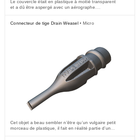
Le couvercle était en plastique à moitié transparent
et a dû être aspergé avec un aérographe.
Il a ensuite été fixé avec une pince sur le plateau
tournant du scanner. Deux clics de souris et le scan
Connecteur de tige Drain Weasel
• Micro
a commencé.
Cet objet a beau sembler n’être qu’un vulgaire petit
morceau de plastique, il fait en réalité partie d’un
dispositif super-utile pour venir à bout des
canalisations bouchées. Connu de millions