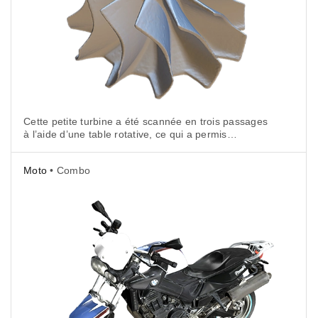
Cette petite turbine a été scannée en trois passages
à l’aide d’une table rotative, ce qui a permis
à l’opérateur de facilement numériser toutes les
courbes depuis différents angles avec moins
Moto
• Combo
de mouvements de la main.