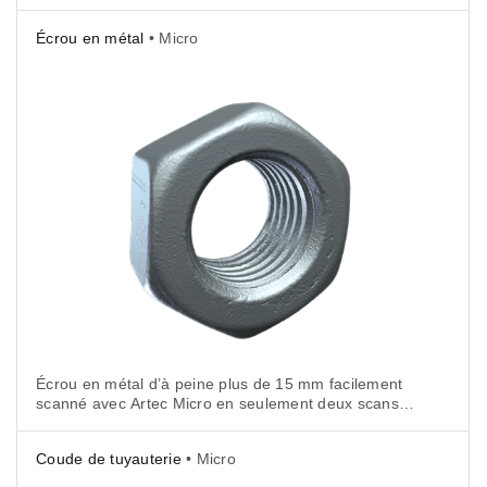
a été numérisé en seulement trois scans à l’aide
de l’ultra-précis Artec Micro.
Écrou en métal
• Micro
Écrou en métal d’à peine plus de 15 mm facilement
scanné avec Artec Micro en seulement deux scans.
À la différence des scanners portables, Micro a été
capable de scanner cette pièce sans caractéristiques
Coude de tuyauterie
• Micro
supplémentaires ou arrière-plan.