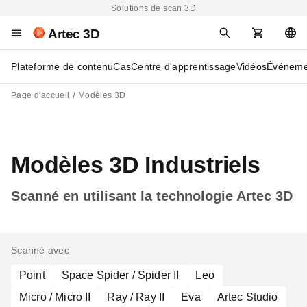
Solutions de scan 3D
Artec 3D
Plateforme de contenu
Cas
Centre d'apprentissage
Vidéos
Événeme
Page d'accueil
Modèles 3D
Modèles 3D Industriels
Scanné en utilisant la technologie Artec 3D
Scanné avec
Point
Space Spider / Spider II
Leo
Micro / Micro II
Ray / Ray II
Eva
Artec Studio