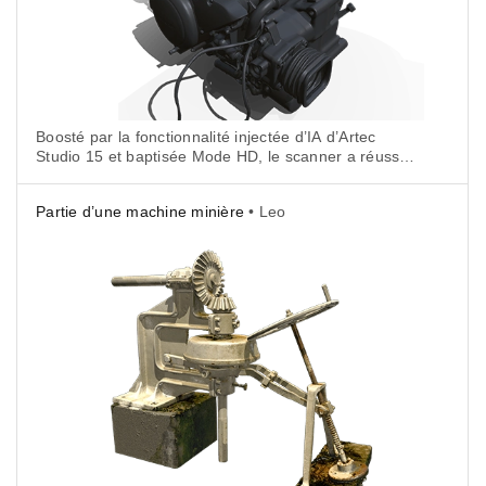
Boosté par la fonctionnalité injectée d’IA d’Artec
Studio 15 et baptisée Mode HD, le scanner a réussi
à numériser les moindres détails du moteur en haute
résolution sans l’aide d’un spray pour le scan
Partie d’une machine minière
• Leo
ou de marqueurs.