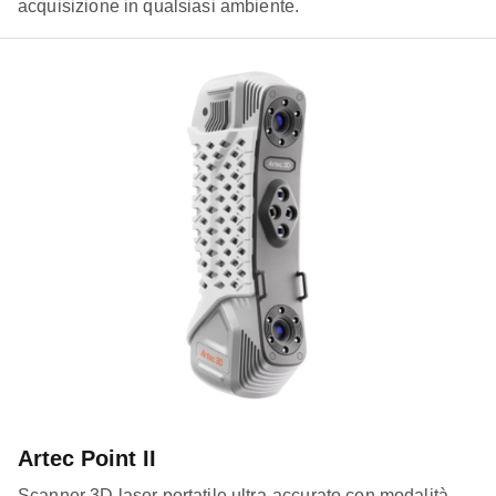
acquisizione in qualsiasi ambiente.
Artec Point II
Scanner 3D laser portatile ultra-accurato con modalità