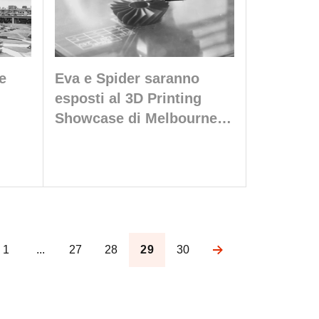
e
Eva e Spider saranno
esposti al 3D Printing
Showcase di Melbourne,
in Australia
1
...
27
28
29
30