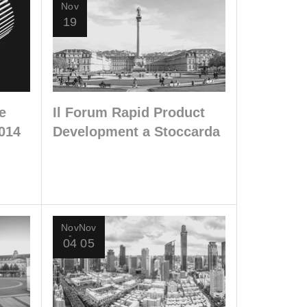
Nov
19
e
Il Forum Rapid Product
014
Development a Stoccarda
Nov
Nov
04
05