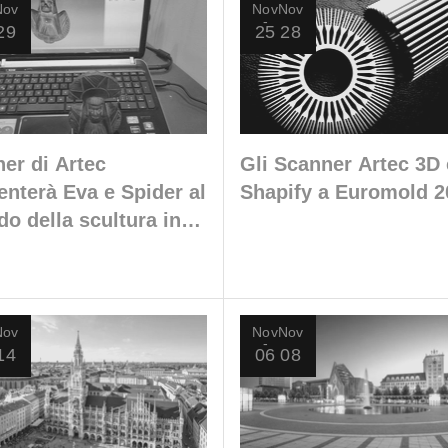
Nov
Nov
Nov
29
25
28
ner di Artec
Gli Scanner Artec 3D 
enterà Eva e Spider al
Shapify a Euromold 2
o della scultura in
ra
Nov
Nov
Nov
14
06
08