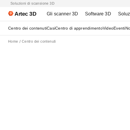
Soluzioni di scansione 3D
Artec 3D
Gli scanner 3D
Software 3D
Soluz
Centro dei contenuti
Casi
Centro di apprendimento
Video
Eventi
No
Home
Centro dei contenuti