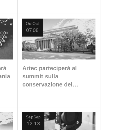
Oct
Oct
07
08
erà
Artec parteciperà al
ania
summit sulla
conservazione del
patrimonio culturale
CyArk 500
Sep
Sep
12
13