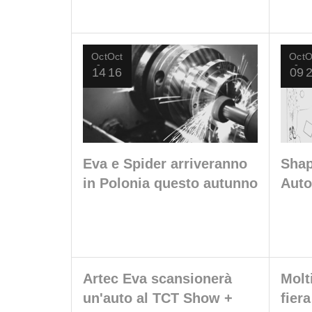
Oct
Oct
Oct
O
14
16
09
Eva e Spider arriveranno
Shap
in Polonia questo autunno
Auto
Artec Eva scansionerà
Molt
un'auto al TCT Show +
fier