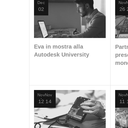
Dec
Nov
02
26
Eva in mostra alla
Part
Autodesk University
pres
mond
piet
Nov
Nov
Nov
12
14
11