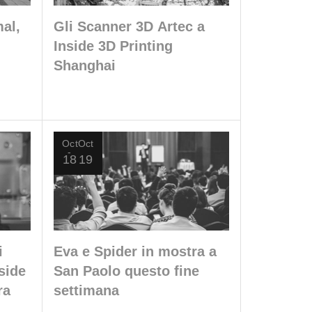
al,
Gli Scanner 3D Artec a
Inside 3D Printing
Shanghai
Oct
Oct
18
19
i
Eva e Spider in mostra a
side
San Paolo questo fine
ra
settimana