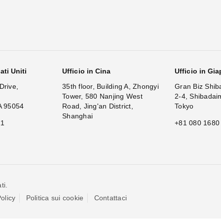
ati Uniti
Ufficio in Cina
Ufficio in Gi
Drive,
35th floor, Building A, Zhongyi
Gran Biz Shib
Tower, 580 Nanjing West
2-4, Shibadai
A 95054
Road, Jing'an District,
Tokyo
Shanghai
11
+81 080 1680
ti.
olicy
Politica sui cookie
Contattaci