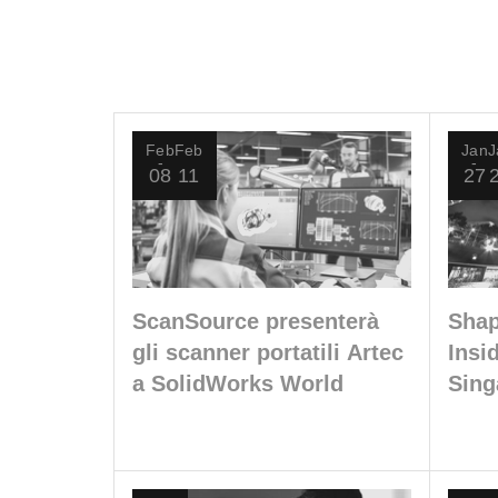
Feb
Feb
Jan
J
08
11
27
ScanSource presenterà
Shap
gli scanner portatili Artec
Insi
a SolidWorks World
Sing