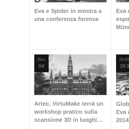
Eva e Spider in mostra a
Eva 
una conferenza forense
espo
Mün
Nov
Oct
O
04
28
Artec, VirtuMake terrà un
Glob
workshop pratico sulla
Eva 
scansione 3D in luoghi
2014
difficili da raggiungere