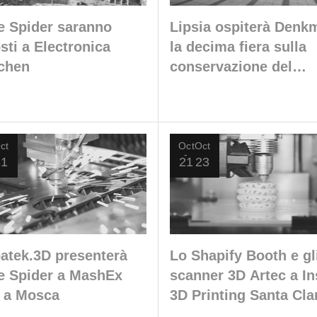
e Spider saranno
Lipsia ospiterà Denkm
sti a Electronica
la decima fiera sulla
chen
conservazione del
patrimonio culturale
ct
Oct
Oct
31
21
23
atek.3D presenterà
Lo Shapify Booth e gl
e Spider a MashEx
scanner 3D Artec a In
 a Mosca
3D Printing Santa Cla