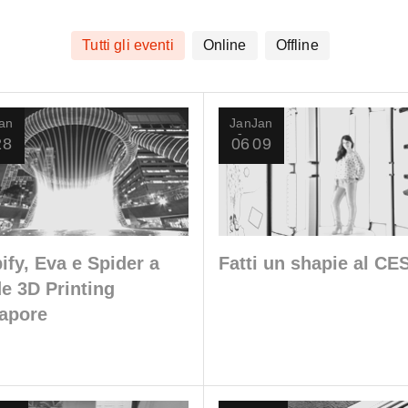
Tutti gli eventi
Online
Offline
an
Jan
Jan
28
06
09
ify, Eva e Spider a
Fatti un shapie al CE
de 3D Printing
apore