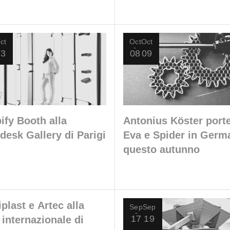
ct
Oct
Oct
23
08
09
ify Booth alla
Antonius Köster port
desk Gallery di Parigi
Eva e Spider in Germ
questo autunno
iplast e Artec alla
Sep
Sep
17
19
a internazionale di