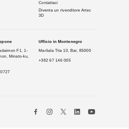
Contattaci
Diventa un rivenditore Artec 
3D
appone
Ufficio in Montenegro
adaimon F1, 1-
Maršala Tita 10, Bar, 85000
mon, Minato-ku,
+382 67 146 005
 0727
×
H