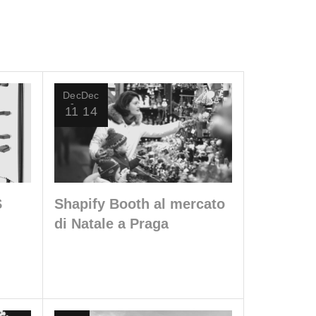
Dec
Dec
11
14
S
Shapify Booth al mercato
di Natale a Praga