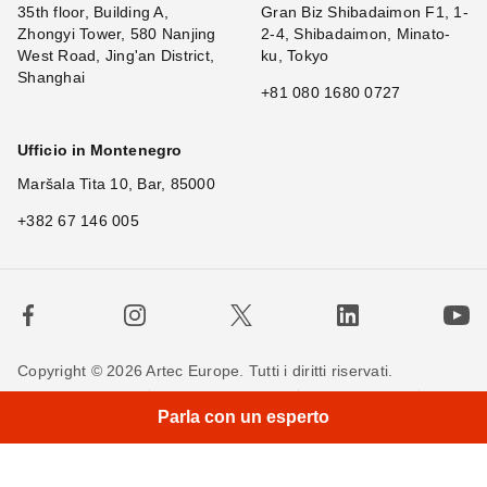
35th floor, Building A,
Gran Biz Shibadaimon F1, 1-
Zhongyi Tower, 580 Nanjing
2-4, Shibadaimon, Minato-
West Road, Jing'an District,
ku, Tokyo
Shanghai
+81 080 1680 0727
Ufficio in Montenegro
Maršala Tita 10, Bar, 85000
+382 67 146 005
Copyright © 2026 Artec Europe. Tutti i diritti riservati.
Termini di utilizzo
Termini di vendita
Privacy Policy
Parla con un esperto
Politica sui cookie
Contattaci