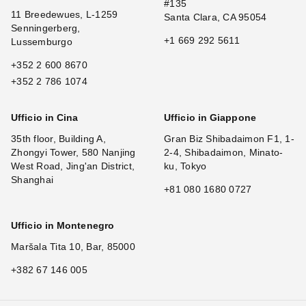
#135
11 Breedewues, L-1259
Santa Clara, CA 95054
Senningerberg,
+1 669 292 5611
Lussemburgo
+352 2 600 8670
+352 2 786 1074
Ufficio in Cina
Ufficio in Giappone
35th floor, Building A,
Gran Biz Shibadaimon F1, 1-
Zhongyi Tower, 580 Nanjing
2-4, Shibadaimon, Minato-
West Road, Jing'an District,
ku, Tokyo
Shanghai
+81 080 1680 0727
Ufficio in Montenegro
Maršala Tita 10, Bar, 85000
+382 67 146 005