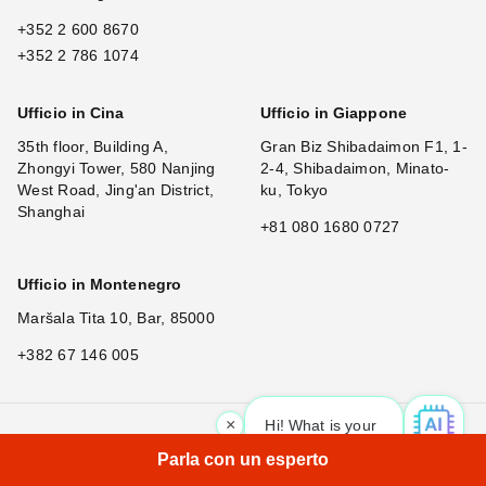
+352 2 600 8670
+352 2 786 1074
Ufficio in Cina
Ufficio in Giappone
35th floor, Building A,
Gran Biz Shibadaimon F1, 1-
Zhongyi Tower, 580 Nanjing
2-4, Shibadaimon, Minato-
West Road, Jing'an District,
ku, Tokyo
Shanghai
+81 080 1680 0727
Ufficio in Montenegro
Maršala Tita 10, Bar, 85000
+382 67 146 005
×
Hi! What is your request? 👀
|
Parla con un esperto