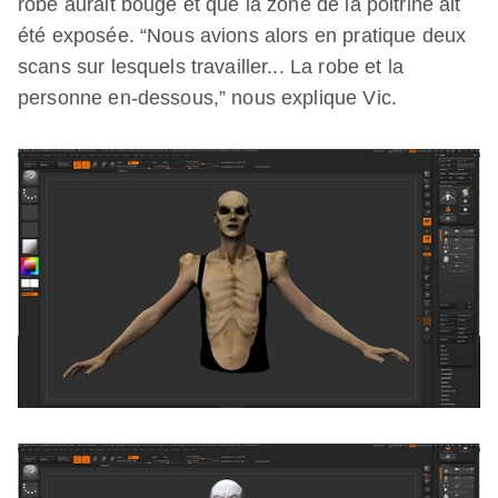
robe aurait bougé et que la zone de la poitrine ait
été exposée. “Nous avions alors en pratique deux
scans sur lesquels travailler... La robe et la
personne en-dessous,” nous explique Vic.