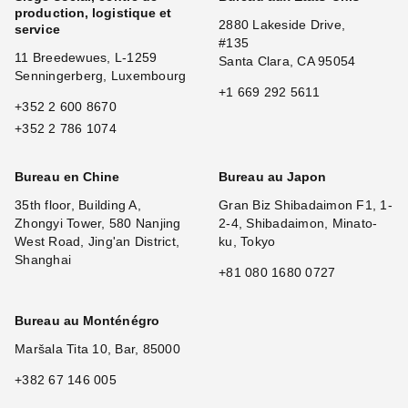
production, logistique et
2880 Lakeside Drive,
service
#135
11 Breedewues, L-1259
Santa Clara, CA 95054
Senningerberg, Luxembourg
+1 669 292 5611
+352 2 600 8670
+352 2 786 1074
Bureau en Chine
Bureau au Japon
35th floor, Building A,
Gran Biz Shibadaimon F1, 1-
Zhongyi Tower, 580 Nanjing
2-4, Shibadaimon, Minato-
West Road, Jing'an District,
ku, Tokyo
Shanghai
+81 080 1680 0727
Bureau au Monténégro
Maršala Tita 10, Bar, 85000
+382 67 146 005