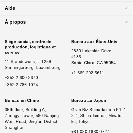
Aide
À propos
Siège social, centre de
Bureau aux États-Unis
production, logistique et
2880 Lakeside Drive,
service
#135
11 Breedewues, L-1259
Santa Clara, CA 95054
Senningerberg, Luxembourg
+1 669 292 5611
+352 2 600 8670
+352 2 786 1074
Bureau en Chine
Bureau au Japon
35th floor, Building A,
Gran Biz Shibadaimon F1, 1-
Zhongyi Tower, 580 Nanjing
2-4, Shibadaimon, Minato-
West Road, Jing'an District,
ku, Tokyo
Shanghai
+81 080 1680 0727