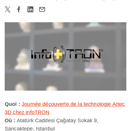
Quoi :
Journée découverte de la technologie Artec
3D chez infoTRON
Où :
Atatürk Caddesi Çağatay Sokak 9,
Sancaktepe, Istanbul