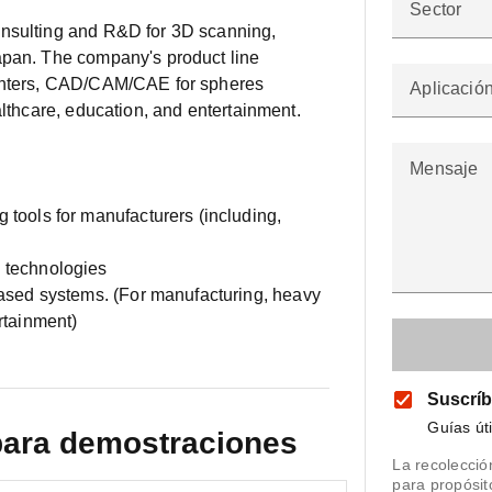
Sector
onsulting and R&D for 3D scanning,
apan. The company's product line
rinters, CAD/CAM/CAE for spheres
Aplicació
althcare, education, and entertainment.
Mensaje
 tools for manufacturers (including,
 technologies
based systems. (For manufacturing, heavy
rtainment)
Suscríb
Guías út
para demostraciones
La recolecció
para propósi