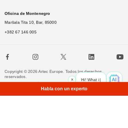
Oficina de Montenegro
Maršala Tita 10, Bar, 85000
+382 67 146 005
Copyright © 2026 Artec Europe. Todos los derechos
reservados.
×
Hi! What is your request?
Términos de uso
Términos de venta
Habla con un experto
Política de privacidad
Política de cookies
Contáctenos