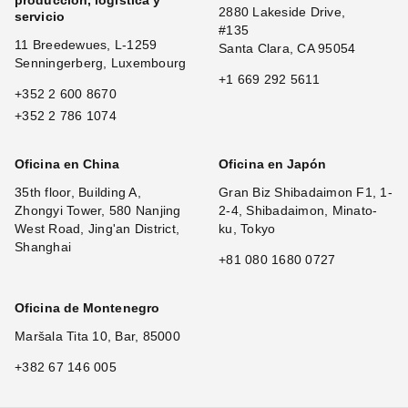
producción, logística y
2880 Lakeside Drive,
servicio
#135
11 Breedewues, L-1259
Santa Clara, CA 95054
Senningerberg, Luxembourg
+1 669 292 5611
+352 2 600 8670
+352 2 786 1074
Oficina en China
Oficina en Japón
35th floor, Building A,
Gran Biz Shibadaimon F1, 1-
Zhongyi Tower, 580 Nanjing
2-4, Shibadaimon, Minato-
West Road, Jing'an District,
ku, Tokyo
Shanghai
+81 080 1680 0727
Oficina de Montenegro
Maršala Tita 10, Bar, 85000
+382 67 146 005