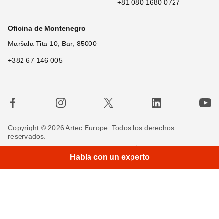
+81 080 1680 0727
Oficina de Montenegro
Maršala Tita 10, Bar, 85000
+382 67 146 005
Copyright © 2026 Artec Europe. Todos los derechos
reservados.
×
Términos de uso
Términos de venta
Habla con un experto
Política de privacidad
Política de cookies
Contáctenos