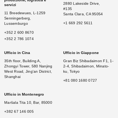
produzione, logistica e
2880 Lakeside Drive,
servizi
#135
11 Breedewues, L-1259
Santa Clara, CA 95054
Senningerberg,
+1 669 292 5611
Lussemburgo
+352 2 600 8670
+352 2 786 1074
Ufficio in Cina
Ufficio in Giappone
35th floor, Building A,
Gran Biz Shibadaimon F1, 1-
Zhongyi Tower, 580 Nanjing
2-4, Shibadaimon, Minato-
West Road, Jing'an District,
ku, Tokyo
Shanghai
+81 080 1680 0727
Ufficio in Montenegro
Maršala Tita 10, Bar, 85000
+382 67 146 005