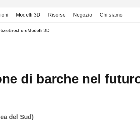
ioni
Modelli 3D
Risorse
Negozio
Chi siamo
tizie
Brochure
Modelli 3D
ione di barche nel fut
ea del Sud)