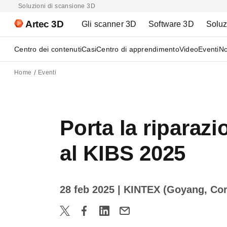
Soluzioni di scansione 3D
Artec 3D
Gli scanner 3D
Software 3D
Soluz
Centro dei contenuti
Casi
Centro di apprendimento
Video
Eventi
No
Home
Eventi
Porta la riparaz
al KIBS 2025
28 feb 2025
| KINTEX (Goyang, Cor