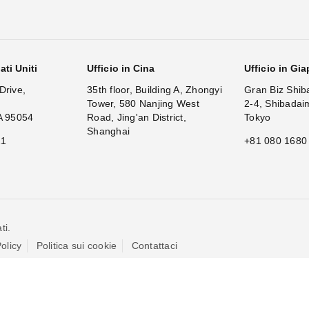
ati Uniti
Ufficio in Cina
Ufficio in Gi
Drive,
35th floor, Building A, Zhongyi
Gran Biz Shib
Tower, 580 Nanjing West
2-4, Shibadai
A 95054
Road, Jing'an District,
Tokyo
Shanghai
11
+81 080 1680
ti.
olicy
Politica sui cookie
Contattaci