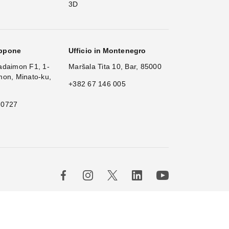
3D
appone
Ufficio in Montenegro
adaimon F1, 1-
Maršala Tita 10, Bar, 85000
mon, Minato-ku,
+382 67 146 005
 0727
×
Hi
|