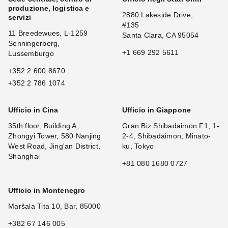
produzione, logistica e
2880 Lakeside Drive,
servizi
#135
11 Breedewues, L-1259
Santa Clara, CA 95054
Senningerberg,
+1 669 292 5611
Lussemburgo
+352 2 600 8670
+352 2 786 1074
Ufficio in Cina
Ufficio in Giappone
35th floor, Building A,
Gran Biz Shibadaimon F1, 1-
Zhongyi Tower, 580 Nanjing
2-4, Shibadaimon, Minato-
West Road, Jing'an District,
ku, Tokyo
Shanghai
+81 080 1680 0727
Ufficio in Montenegro
Maršala Tita 10, Bar, 85000
+382 67 146 005