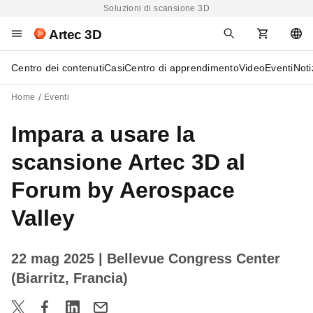
Soluzioni di scansione 3D
Artec 3D
Centro dei contenuti
Casi
Centro di apprendimento
Video
Eventi
Noti
Home
Eventi
Impara a usare la
scansione Artec 3D al
Forum by Aerospace
Valley
22 mag 2025
| Bellevue Congress Center
(Biarritz, Francia)