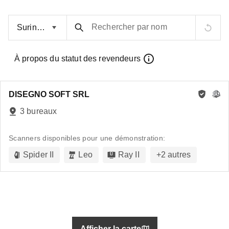
Rechercher par nom
À propos du statut des revendeurs
DISEGNO SOFT SRL
3 bureaux
Scanners disponibles pour une démonstration:
Spider II
Leo
Ray II
+
2
autres
Afficher la carte