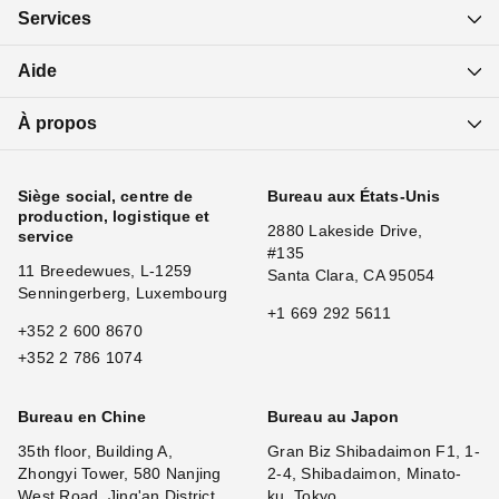
Services
Aide
À propos
Siège social, centre de
Bureau aux États-Unis
production, logistique et
2880 Lakeside Drive,
service
#135
11 Breedewues, L-1259
Santa Clara, CA 95054
Senningerberg, Luxembourg
+1 669 292 5611
+352 2 600 8670
+352 2 786 1074
Bureau en Chine
Bureau au Japon
35th floor, Building A,
Gran Biz Shibadaimon F1, 1-
Zhongyi Tower, 580 Nanjing
2-4, Shibadaimon, Minato-
West Road, Jing'an District,
ku, Tokyo