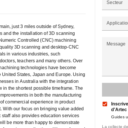
Secteur
Applicatio
ain, just 3 miles outside of Sydney,
es and the installation of 3D scanning
 Numeric Controlled (CNC) machining
Message
h quality 3D scanning and desktop-CNC
ls in various industries, such
 doctors, teachers and many others. Over
-machining technologies have become
the United States, Japan and Europe. Using
nesses in Australia with the integration
w in the shortest possible timeframe. The
 improvements in both the manufacturing
 of commercial experience in product
Inscriv
 With our focus on bringing value added
d'Artec
 staff also provides education services
Guides ut
will be more than happy to demonstrate
La collecte d