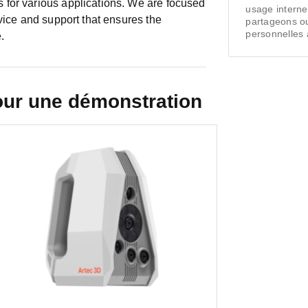
for various applications. We are focused
usage intern
vice and support that ensures the
partageons o
personnelles à
.
our une démonstration