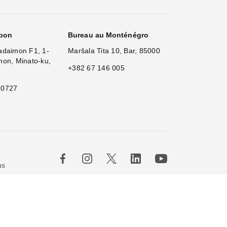
apon
Bureau au Monténégro
adaimon F1, 1-
Maršala Tita 10, Bar, 85000
mon, Minato-ku,
+382 67 146 005
 0727
×
Hi
|
us