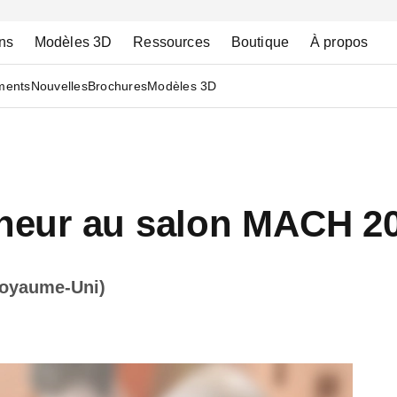
ns
Modèles 3D
Ressources
Boutique
À propos
ments
Nouvelles
Brochures
Modèles 3D
onneur au salon MACH 2
Royaume-Uni)