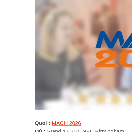
Quoi :
MACH 2026
Où :
Stand 17-610, NEC Birmingham