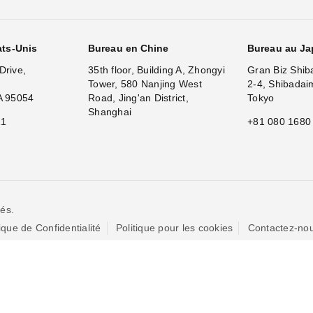
ats-Unis
Bureau en Chine
Bureau au J
Drive,
35th floor, Building A, Zhongyi
Gran Biz Shib
Tower, 580 Nanjing West
2-4, Shibadai
A 95054
Road, Jing'an District,
Tokyo
Shanghai
11
+81 080 1680
és.
tique de Confidentialité
Politique pour les cookies
Contactez-no