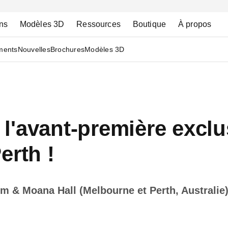
ns
Modèles 3D
Ressources
Boutique
À propos
ments
Nouvelles
Brochures
Modèles 3D
'avant-première exclus
erth !
 & Moana Hall (Melbourne et Perth, Australie