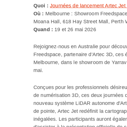
Quoi :
Journées de lancement Artec Jet 
Où :
Melbourne : Showroom Freedspace, 7
Moana Hall, 618 Hay Street Mall, Pert
Quand :
19 et 26 mai 2026
Rejoignez-nous en Australie pour découv
Freedspace, partenaire d'Artec 3D, ces
Melbourne, dans le showroom de Yarravill
mai.
Conçues pour les professionnels désireux
de numérisation 3D, ces deux journées d
nouveau système LiDAR autonome d'Arte
de pointe, Artec Jet redéfinit la cartogra
inégalées. Les participants auront égalem
d'assister à la présentation officielle de