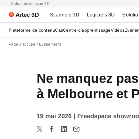
Solutions de scan 3D
Artec 3D
Scanners 3D
Logiciels 3D
Solutio
Plateforme de contenu
Cas
Centre d'apprentissage
Vidéos
Événe
Page d'accueil
Evénements
Ne manquez pas l
à Melbourne et P
19 mai 2026
| Freedspace showroom