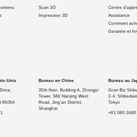
contenu
Scan 3D
Centre d'appr
s
Impression 3D
Assistance
Comment ach
Garantie et li
ats-Unis
Bureau en Chine
Bureau au J
Drive,
35th floor, Building A, Zhongyi
Gran Biz Shib
Tower, 580 Nanjing West
2-4, Shibadai
A 95054
Road, Jing'an District,
Tokyo
Shanghai
11
+81 080 1680