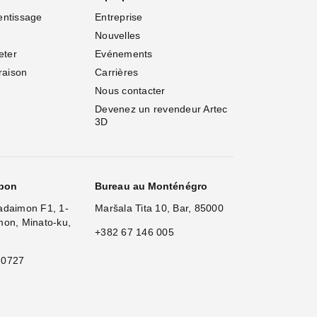
entissage
Entreprise
Nouvelles
eter
Evénements
vraison
Carrières
Nous contacter
Devenez un revendeur Artec 
3D
apon
Bureau au Monténégro
adaimon F1, 1-
Maršala Tita 10, Bar, 85000
mon, Minato-ku,
+382 67 146 005
 0727