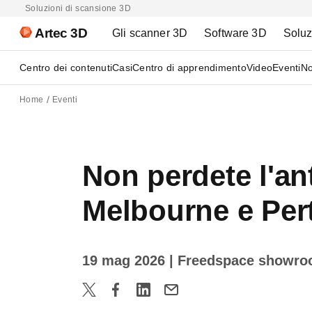
Soluzioni di scansione 3D
Artec 3D
Gli scanner 3D
Software 3D
Soluz
Centro dei contenuti
Casi
Centro di apprendimento
Video
Eventi
No
Home
Eventi
Non perdete l'an
Melbourne e Per
19 mag 2026
| Freedspace showroo