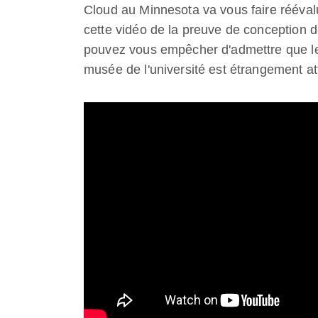
Cloud au Minnesota va vous faire rééval
cette vidéo de la preuve de conception d
pouvez vous empêcher d'admettre que leu
musée de l'université est étrangement att