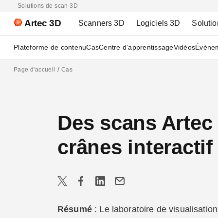
Solutions de scan 3D
Artec 3D
Scanners 3D
Logiciels 3D
Solutio
Plateforme de contenu
Cas
Centre d'apprentissage
Vidéos
Événe
Page d'accueil
Cas
Des scans Artec
crânes interactif
Résumé
: Le laboratoire de visualisatio