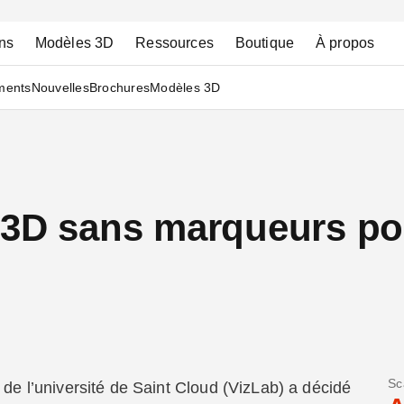
ns
Modèles 3D
Ressources
Boutique
À propos
ments
Nouvelles
Brochures
Modèles 3D
 3D sans marqueurs p
Sc
n de l’université de Saint Cloud (VizLab) a décidé