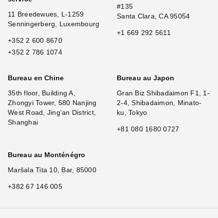
#135
11 Breedewues, L-1259
Santa Clara, CA 95054
Senningerberg, Luxembourg
+1 669 292 5611
+352 2 600 8670
+352 2 786 1074
Bureau en Chine
Bureau au Japon
35th floor, Building A,
Gran Biz Shibadaimon F1, 1-
Zhongyi Tower, 580 Nanjing
2-4, Shibadaimon, Minato-
West Road, Jing'an District,
ku, Tokyo
Shanghai
+81 080 1680 0727
Bureau au Monténégro
Maršala Tita 10, Bar, 85000
+382 67 146 005