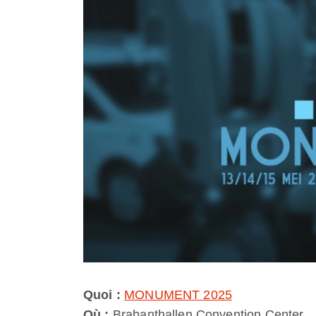
Quoi :
MONUMENT 2025
Où :
Brabanthallen Convention Center