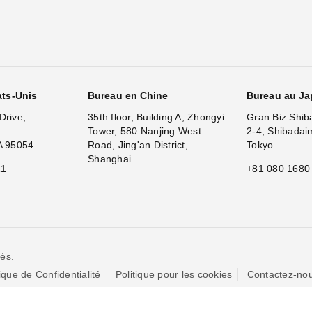
ats-Unis
Bureau en Chine
Bureau au J
Drive,
35th floor, Building A, Zhongyi
Gran Biz Shib
Tower, 580 Nanjing West
2-4, Shibadai
A 95054
Road, Jing'an District,
Tokyo
Shanghai
11
+81 080 1680
és.
tique de Confidentialité
Politique pour les cookies
Contactez-no