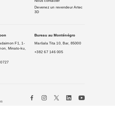
Nous contacter
Devenez un revendeur Artec 
3D
apon
Bureau au Monténégro
adaimon F1, 1-
Maršala Tita 10, Bar, 85000
mon, Minato-ku,
+382 67 146 005
 0727
×
H
|
us