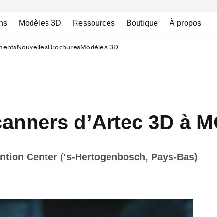
ns
Modèles 3D
Ressources
Boutique
À propos
ments
Nouvelles
Brochures
Modèles 3D
scanners d’Artec 3D à
ntion Center (‘s-Hertogenbosch, Pays-Bas)