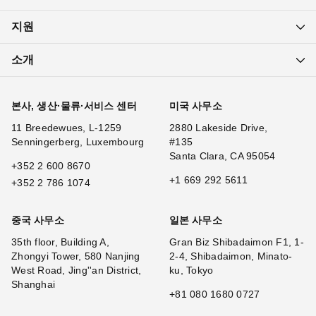
지원
소개
본사, 생산·물류·서비스 센터
미국 사무소
11 Breedewues, L-1259
2880 Lakeside Drive,
Senningerberg, Luxembourg
#135
Santa Clara, CA 95054
+352 2 600 8670
+1 669 292 5611
+352 2 786 1074
중국 사무소
일본 사무소
35th floor, Building A,
Gran Biz Shibadaimon F1, 1-
Zhongyi Tower, 580 Nanjing
2-4, Shibadaimon, Minato-
West Road, Jing''an District,
ku, Tokyo
Shanghai
+81 080 1680 0727