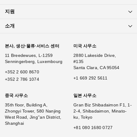
지원
소개
본사, 생산·물류·서비스 센터
미국 사무소
11 Breedewues, L-1259
2880 Lakeside Drive,
Senningerberg, Luxembourg
#135
Santa Clara, CA 95054
+352 2 600 8670
+1 669 292 5611
+352 2 786 1074
중국 사무소
일본 사무소
35th floor, Building A,
Gran Biz Shibadaimon F1, 1-
Zhongyi Tower, 580 Nanjing
2-4, Shibadaimon, Minato-
West Road, Jing''an District,
ku, Tokyo
Shanghai
+81 080 1680 0727