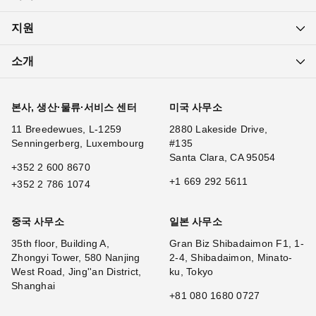
지원
소개
본사, 생산·물류·서비스 센터
미국 사무소
11 Breedewues, L-1259
2880 Lakeside Drive,
Senningerberg, Luxembourg
#135
Santa Clara, CA 95054
+352 2 600 8670
+1 669 292 5611
+352 2 786 1074
중국 사무소
일본 사무소
35th floor, Building A,
Gran Biz Shibadaimon F1, 1-
Zhongyi Tower, 580 Nanjing
2-4, Shibadaimon, Minato-
West Road, Jing''an District,
ku, Tokyo
Shanghai
+81 080 1680 0727