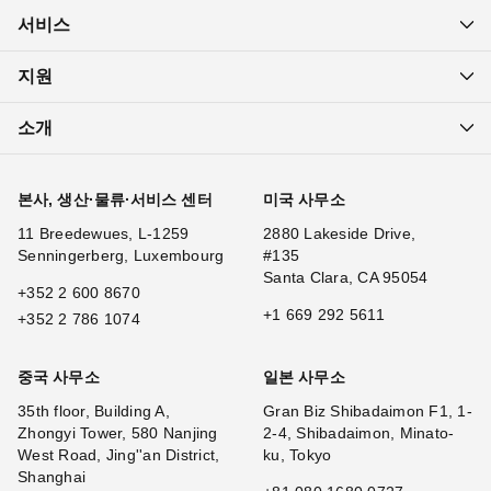
서비스
지원
소개
본사, 생산·물류·서비스 센터
미국 사무소
11 Breedewues, L-1259
2880 Lakeside Drive,
Senningerberg, Luxembourg
#135
Santa Clara, CA 95054
+352 2 600 8670
+1 669 292 5611
+352 2 786 1074
중국 사무소
일본 사무소
35th floor, Building A,
Gran Biz Shibadaimon F1, 1-
Zhongyi Tower, 580 Nanjing
2-4, Shibadaimon, Minato-
West Road, Jing''an District,
ku, Tokyo
Shanghai