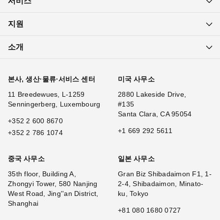
서비스
지원
소개
본사, 생산·물류·서비스 센터
미국 사무소
11 Breedewues, L-1259
2880 Lakeside Drive,
Senningerberg, Luxembourg
#135
Santa Clara, CA 95054
+352 2 600 8670
+1 669 292 5611
+352 2 786 1074
중국 사무소
일본 사무소
35th floor, Building A,
Gran Biz Shibadaimon F1, 1-
Zhongyi Tower, 580 Nanjing
2-4, Shibadaimon, Minato-
West Road, Jing''an District,
ku, Tokyo
Shanghai
+81 080 1680 0727