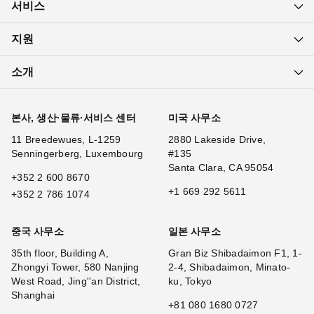
서비스
지원
소개
본사, 생산·물류·서비스 센터
미국 사무소
11 Breedewues, L-1259
2880 Lakeside Drive,
Senningerberg, Luxembourg
#135
Santa Clara, CA 95054
+352 2 600 8670
+1 669 292 5611
+352 2 786 1074
중국 사무소
일본 사무소
35th floor, Building A,
Gran Biz Shibadaimon F1, 1-
Zhongyi Tower, 580 Nanjing
2-4, Shibadaimon, Minato-
West Road, Jing''an District,
ku, Tokyo
Shanghai
+81 080 1680 0727