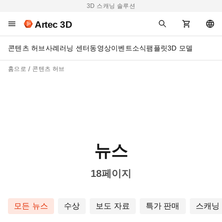
3D 스캐닝 솔루션
Artec 3D
콘텐츠 허브
사례
러닝 센터
동영상
이벤트
소식
팸플릿
3D 모델
홈으로
콘텐츠 허브
뉴스
18페이지
모든 뉴스
수상
보도 자료
특가 판매
스캐닝