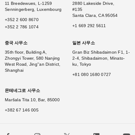
11 Breedewues, L-1259
2880 Lakeside Drive,
Senningerberg, Luxembourg
#135
Santa Clara, CA 95054
+352 2 600 8670
+1 669 292 5611
+352 2 786 1074
중국 사무소
일본 사무소
35th floor, Building A,
Gran Biz Shibadaimon F1, 1-
Zhongyi Tower, 580 Nanjing
2-4, Shibadaimon, Minato-
West Road, Jing''an District,
ku, Tokyo
Shanghai
+81 080 1680 0727
몬테네그로 사무소
Maršala Tita 10, Bar, 85000
+382 67 146 005