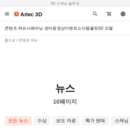
3D 스캐닝 솔루션
Artec 3D
콘텐츠 허브
사례
러닝 센터
동영상
이벤트
소식
팸플릿
3D 모델
홈으로
콘텐츠 허브
뉴스
10페이지
모든 뉴스
수상
보도 자료
특가 판매
스캐닝