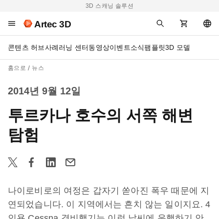
3D 스캐닝 솔루션
Artec 3D
콘텐츠 허브
사례
러닝 센터
동영상
이벤트
소식
팸플릿
3D 모델
홈으로
뉴스
2014년 9월 12일
투르카나 호수의 서쪽 해변
탐험
나이로비로의
여정은
갑자기
쏟아진
폭우
때문에
지
연되었습니다
.
이
지역에서는
흔치
않는
일이지요
. 4
인용
Cessna
경비행기는
이런
날씨에
운행하기
안