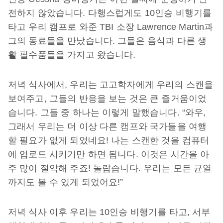
전하지
않았습니다
.
다행스럽게도
10
인승
비행기를
타고
우리
캠프로
와준
TBI
소장
Lawrence Martin
과
그의
동료들을
만났습니다
.
그들은
음식과
다른
생
활
필수품들을
가지고
왔습니다
.
저녁
식사에서
,
우리는
고고학자에게
우리의
스캔을
보여주고
,
그들의
반응을
보는
것은
큰
즐거움이었
습니다
.
그들
중
하나는
이렇게
말했습니다
. “
와우
,
그래서
우리는
더
이상
다른
캠프와
국가들을
여행
할
필요가
없게
되었네요
!
나는
스캔한
것을
컴퓨터
에
업로드
시키기만
하면
됩니다
.
이것은
시간을
아
주
많이
절약해
주죠
!
놀랍습니다
.
우리는
모든
균열
까지도
볼
수
있게
되었어요
!”
저녁
식사
이후
우리는
10
인승
비행기를
타고
,
서부