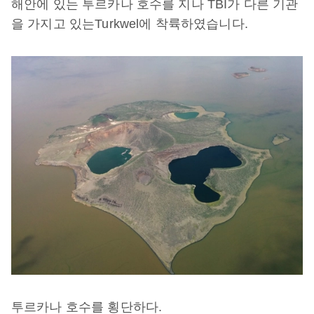
해안에
있는
투르카나
호수를
지나
TBI
가
다른
기관
을
가지고
있는
Turkwel
에
착륙하였습니다
.
투르카나
호수를
횡단하다
.