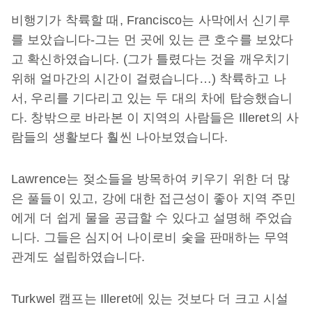
비행기가
착륙할
때
, Francisco
는
사막에서
신기루
를
보았습니다
-
그는
먼
곳에
있는
큰
호수를
보았다
고
확신하였습니다
. (
그가
틀렸다는
것을
깨우치기
위해
얼마간의
시간이
걸렸습니다
…)
착륙하고
나
서
,
우리를
기다리고
있는
두
대의
차에
탑승했습니
다
.
창밖으로
바라본
이
지역의
사람들은
Illeret
의
사
람들의
생활보다
훨씬
나아보였습니다
.
Lawrence
는
젖소들을
방목하여
키우기
위한
더
많
은
풀들이
있고
,
강에
대한
접근성이
좋아
지역
주민
에게
더
쉽게
물을
공급할
수
있다고
설명해
주었습
니다
.
그들은
심지어
나이로비
숯을
판매하는
무역
관계도
설립하였습니다
.
Turkwel
캠프는
Illeret
에
있는
것보다
더
크고
시설