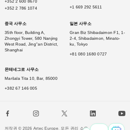
+352 2 600 8670
+1 669 292 5611
+352 2 786 1074
중국 사무소
일본 사무소
35th floor, Building A,
Gran Biz Shibadaimon F1, 1-
Zhongyi Tower, 580 Nanjing
2-4, Shibadaimon, Minato-
West Road, Jing''an District,
ku, Tokyo
Shanghai
+81 080 1680 0727
몬테네그로 사무소
Maršala Tita 10, Bar, 85000
+382 67 146 005
저작권 © 2026 Artec Europe. 모든 권리 소유.