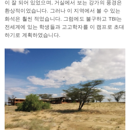
이
잘
되어
있었으며
,
거실에서
보는
강가의
풍경은
환상적이었습니다
.
그러나
이
지역에서
볼
수
있는
화석은
훨씬
적었습니다
.
그럼에도
불구하고
TBI
는
전세계에
있는
학생들과
고고학자를
이
캠프로
초대
하기로
계획하였습니다
.