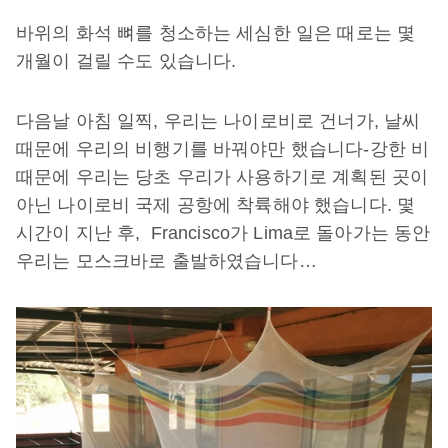
바위의
화석
뼈를
청소하는
세심한
일은
때로는
몇
개월이
걸릴
수도
있습니다
.
다음날
아침
일찍
,
우리는
나이로비로
건너가
,
날씨
때문에
우리의
비행기를
바꿔야만
했습니다
-
강한
비
때문에
우리는
당초
우리가
사용하기로
계획된
곳이
아닌
나이로비
국제
공항에
착륙해야
했습니다
.
몇
시간이
지난
후
, Francisco
가
Lima
로
돌아가는
동안
우리는
모스크바로
출발하였습니다
…