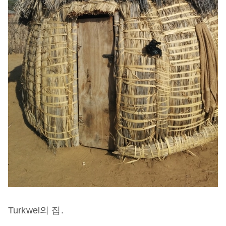
Turkwel
의
집
.