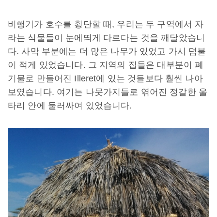
비행기가
호수를
횡단할
때
,
우리는
두
구역에서
자
라는
식물들이
눈에띄게
다르다는
것을
깨달았습니
다
.
사막
부분에는
더
많은
나무가
있었고
가시
덤불
이
적게
있었습니다
.
그
지역의
집들은
대부분이
폐
기물로
만들어진
Illeret
에
있는
것들보다
훨씬
나아
보였습니다
.
여기는
나뭇가지들로
엮어진
정갈한
울
타리
안에
둘러싸여
있었습니다
.