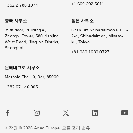
+1 669 292 5611
+352 2 786 1074
중국 사무소
일본 사무소
35th floor, Building A,
Gran Biz Shibadaimon F1, 1-
Zhongyi Tower, 580 Nanjing
2-4, Shibadaimon, Minato-
West Road, Jing''an District,
ku, Tokyo
Shanghai
+81 080 1680 0727
몬테네그로 사무소
Maršala Tita 10, Bar, 85000
+382 67 146 005
저작권 © 2026 Artec Europe. 모든 권리 소유.