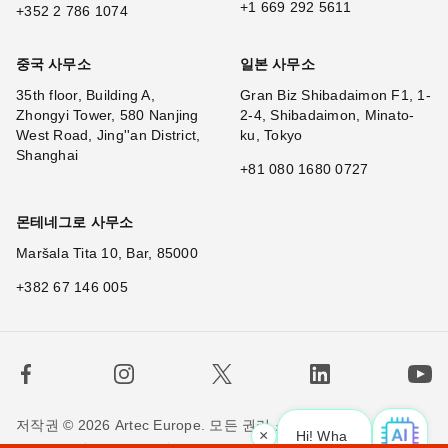
+1 669 292 5611
+352 2 786 1074
중국 사무소
일본 사무소
35th floor, Building A,
Gran Biz Shibadaimon F1, 1-
Zhongyi Tower, 580 Nanjing
2-4, Shibadaimon, Minato-
West Road, Jing''an District,
ku, Tokyo
Shanghai
+81 080 1680 0727
몬테네그로 사무소
Maršala Tita 10, Bar, 85000
+382 67 146 005
저작권 © 2026 Artec Europe. 모든 권리 소유.
×
Hi! What is your
|