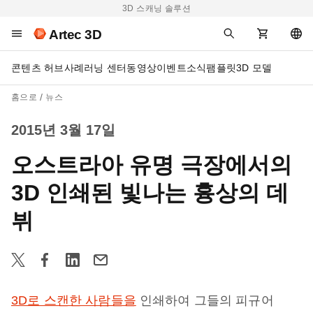
3D 스캐닝 솔루션
Artec 3D
콘텐츠 허브
사례
러닝 센터
동영상
이벤트
소식
팸플릿
3D 모델
홈으로
뉴스
2015년 3월 17일
오스트라아 유명 극장에서의
3D 인쇄된 빛나는 흉상의 데
뷔
3D로 스캔한 사람들을
인쇄하여 그들의 피규어