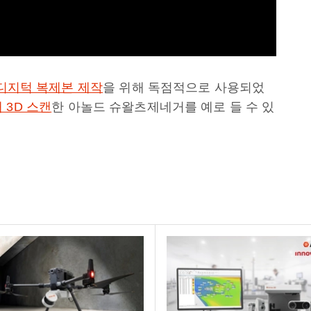
디지턱 복제본 제작
을 위해 독점적으로 사용되었
3D 스캔
한 아놀드 슈왈츠제네거를 예로 들 수 있