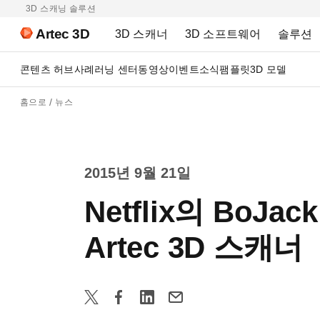
3D 스캐닝 솔루션
Artec 3D
3D 스캐너
3D 소프트웨어
솔루션
콘텐츠 허브
사례
러닝 센터
동영상
이벤트
소식
팸플릿
3D 모델
홈으로
뉴스
2015년 9월 21일
Netflix의 BoJ
Artec 3D 스캐너