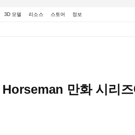
3D 모델
리소스
스토어
정보
ack Horseman 만화 시