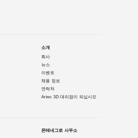
소개
회사
뉴스
이벤트
채용 정보
연락처
Artec 3D 대리점이 되십시오
몬테네그로 사무소