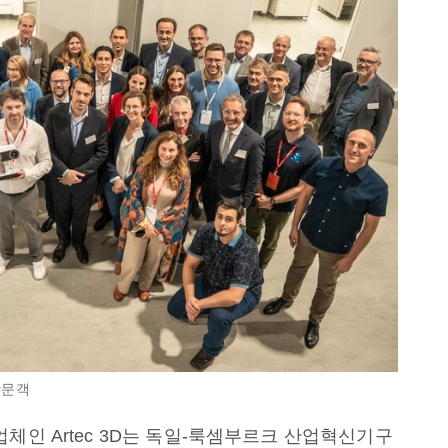
방문객
체인 Artec 3D는 독일-룩셈부르크 산업혁신기구