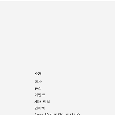
소개
회사
뉴스
이벤트
채용 정보
연락처
Artec 3D 대리점이 되십시오