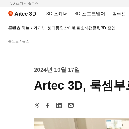
3D 스캐닝 솔루션
Artec 3D
3D 스캐너
3D 소프트웨어
솔루션
콘텐츠 허브
사례
러닝 센터
동영상
이벤트
소식
팸플릿
3D 모델
홈으로
뉴스
2024년 10월 17일
Artec 3D, 룩